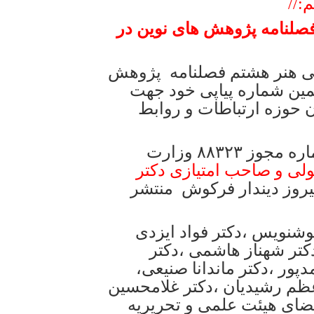
://
فصلنامه پژوهش های نوین در
می هنر هشتم فصلنامه پژوهش
همین شماره پیاپی خود جهت
عالان حوزه ارتباطات و روابط
این فصلنامه علمی- تخصصی به شماره مجوز ۸۸۳۲۳ وزارت
لی و صاحب امتیازی دکتر
یروز دیندار فرکوش منتشر
وشنویس ،دکتر فواد ایزدی
دکتر شهناز هاشمی ،دکتر
پور ،دکتر ماندانا صنیعی،
ظم رشیدیان ،دکتر غلامحسین
عضای هیئت علمی و تحریریه