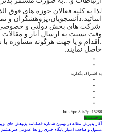
ارتباطات و…به صورت مستمر پذیرش 
لذا به کلیه فعالان حوزه های فوق الذ
اساتید،دانشجویان،پژوهشگران و تما
شرکت های بخش دولتی و خصوصی اع
وقت نسبت به ارسال آثار و مقالات
حاصل نمایند.
به اشتراک بگذارید :
http://pra8.ir/?p=15286
برچسب ها
آغاز پذیرش مقاله در نهمین شماره فصلنامه پژوهش های نوین
مسول و صاحب امتیاز پایگاه خبری روابط عمومی هنر هشتم