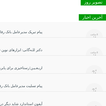
تصویر روز
آخرین اخبار
پیام تبریک مدیرعامل بانک رفا
8 ساعت
قبل
دکتر للـه‌گانی: ابزارهای نوین
8 ساعت
قبل
اربـعـیـن؛رستاخیزی برای پابرهن
4 روز
قبل
پیام تسلیت مدیرعامل بانک رف
4 روز
قبل
آیفون استاندارد شاید دیگر در