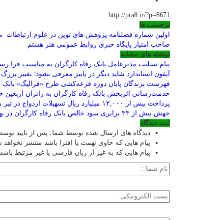
http://pra8.ir/?p=8671
برچسب ها
اولین شماره فصلنامه پژوهش های نوین در علوم ارتباطات م
صاحب امتیاز پایگاه خبری روابط عمومی هنر هشتم
نوشته های مشابه
پیام تسلیت مدیرعامل بانک رفاه کارگران به مناسبت فرا رس
آیفون استاندارد شاید دیگر در پاییز معرفی نشود؛ تغییر بزرگ
فهرست برندگان پایان دوره قرعه‌کشی طرح «فرالیگ» بانک ر
خدمت‌رسانی اثربخش بانک رفاه کارگران به زائران اربعین 
پرداخت بیش از ۱۲,۰۰۰ میلیارد ریال تسهیلات ازدواج در تیر ماه سال جاری توسط بانک رفاه کارگران
جهش بیش از ۳۳ برابری سود خالص بانک رفاه کارگران در بهار ۱۴۰۵
ثبت دیدگاه
دیدگاه های ارسال شده توسط شما، پس از تایید توس
پیام هایی که حاوی تهمت یا افترا باشد منتشر نخواهد 
پیام هایی که به غیر از زبان فارسی یا غیر مرتبط باشد