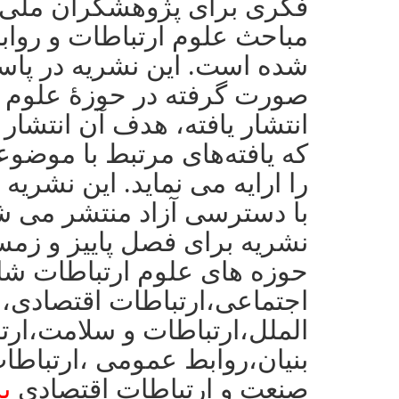
فکری برای پژوهشگران ملّی و 
مباحث علوم ارتباطات و رواب
شده است. این نشریه در پاس
صورت گرفته در حوزۀ علوم ا
انتشار یافته، هدف آن انتشار
که یافته‌های مرتبط با موضو
را ارایه می‌ نماید. این نشری
با دسترسی آزاد منتشر می ش
حوزه های علوم ارتباطات شا
اجتماعی،ارتباطات اقتصادی،ا
الملل،ارتباطات و سلامت،ارت
بنیان،روابط عمومی ،ارتباطا
صنعت و ارتباطات اقتصادی
پ