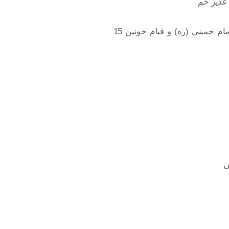
 غدیر خم
پایگاه خبری روابط عمومی هنر هشتم:// پیام مدیرعامل بانک رفاه کارگران به مناسبت سالروز رحلت حضرت امام خمینی (ره) و قیام خونین 15