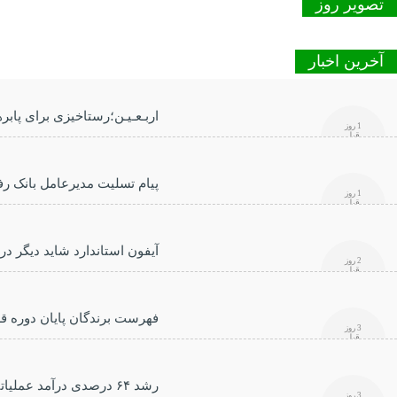
تصویر روز
آخرین اخبار
اربـعـیـن؛رستاخیزی برای پابرهن
1 روز
قبل
پیام تسلیت مدیرعامل بانک رف
1 روز
قبل
آیفون استاندارد شاید دیگر در
2 روز
قبل
فهرست برندگان پایان دوره ق
3 روز
قبل
رشد ۶۴ درصدی درآمد عملیاتی بانک رفاه کارگران در سه‌ماهه ابتدایی سال جاری
3 روز