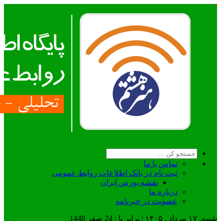
تماس با ما
ثبت نام در بانک اطلاعات روابط عمومی
نقشه بورس ایران
درباره ما
عضويت در خبرنامه
شنبه, ۱۷ مرداد , ۱۴۰۵ | برابر با : 24 صفر 1448