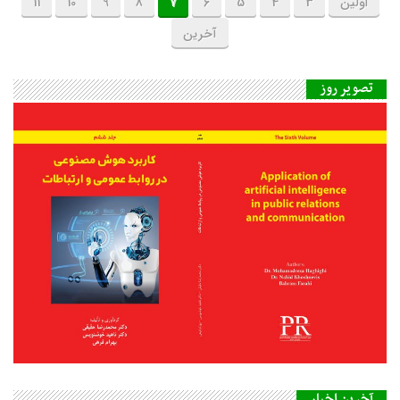
اولین
3
4
5
6
7
8
9
10
11
آخرین
تصویر روز
آخرین اخبار