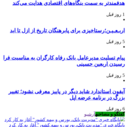
هدفمندتر به سمت بنگاه‌های اقتصادی هدایت می‌کند
1 روز
قبل
اربـعـیـن؛رستاخیزی برای پابرهنگان تاریخ از ازل تا ابد
5 روز
قبل
پیام تسلیت مدیرعامل بانک رفاه کارگران به مناسبت فرا
رسیدن اربعین حسینی
5 روز
قبل
آیفون استاندارد شاید دیگر در پاییز معرفی نشود؛ تغییر
بزرگ در برنامه عرضه اپل
6 روز
قبل
گفتگو و مصاحبه
آرشیو
پایگاه خبری “مدیریت بانک، بورس و بیمه کشور” آغاز به کار کرد