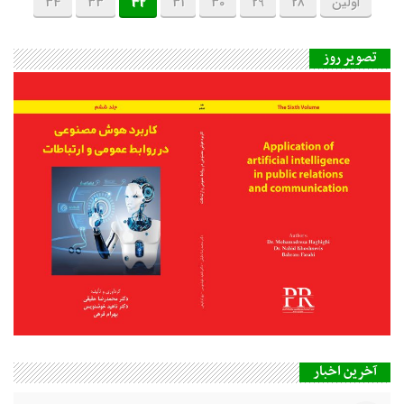
اولین
28
29
30
31
32
33
34
تصویر روز
آخرین اخبار