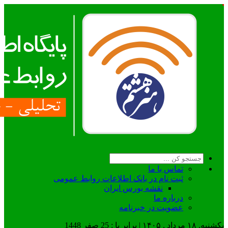
تماس با ما
ثبت نام در بانک اطلاعات روابط عمومی
نقشه بورس ایران
درباره ما
عضويت در خبرنامه
یکشنبه, ۱۸ مرداد , ۱۴۰۵ | برابر با : 25 صفر 1448