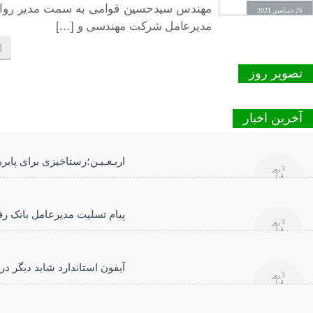
مهندس سیدحسین قوامی به سمت مدیر روا
26 دسامبر 2021
مدیرعامل شرکت مهندسی و […]
ا
تصویر روز
آخرین اخبار
اربـعـیـن؛رستاخیزی برای پابرهن
3 روز
قبل
پیام تسلیت مدیرعامل بانک رف
3 روز
قبل
آیفون استاندارد شاید دیگر در
3 روز
قبل