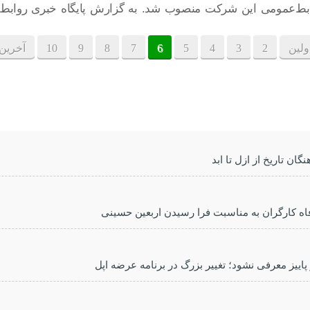
بط‌عمومی این شرکت منصوب شد. به گزارش پایگاه خبری روا
ولین
2
3
4
5
6
7
8
9
10
آخرین
گان تاریخ از ازل تا ابد
اه کارگران به مناسبت فرا رسیدن اربعین حسینی
 پاییز معرفی نشود؛ تغییر بزرگ در برنامه عرضه اپل