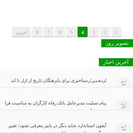
1
2
3
4
5
6
7
8
آخرین
تصویر روز
آخرین اخبار
اربـعـیـن؛رستاخیزی برای پابرهنگان تاریخ از ازل تا ابد
2 روز
قبل
پیام تسلیت مدیرعامل بانک رفاه کارگران به مناسبت فرا
2 روز
قبل
رسیدن اربعین حسینی
آیفون استاندارد شاید دیگر در پاییز معرفی نشود؛ تغییر
3 روز
قبل
بزرگ در برنامه عرضه اپل