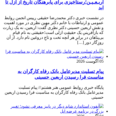
اربـعـیـن؛رستاخیزی برای پابرهنگان تاریخ از ازل تا
ابد
در نشست خبری دکتر محمدرضا حقیقی رییس انجمن روابط
عمومی و ارتباطات با خانم دکتر مهین نظری در مورد اهمیت
و نقش اربعین حسینی دکتر نظری گفت: اربعین، نه یک زیارت
که بازآفرینیِ یک حقیقتِ ازلی است؛حقیقتی به نام قیامِ
بی‌پناهان در برابرِ هر آنچه تخت و تاجِ دروغین نام دارد. از آن
روزِگار دور […]
05 آگوست 2026
پیام تسلیت مدیرعامل بانک رفاه کارگران به
مناسبت فرا رسیدن اربعین حسینی
پایگاه خبری روابط عمومی هنر هشتم:// پیام تسلیت
مدیرعامل بانک رفاه کارگران به مناسبت فرا رسیدن اربعین
حسینی