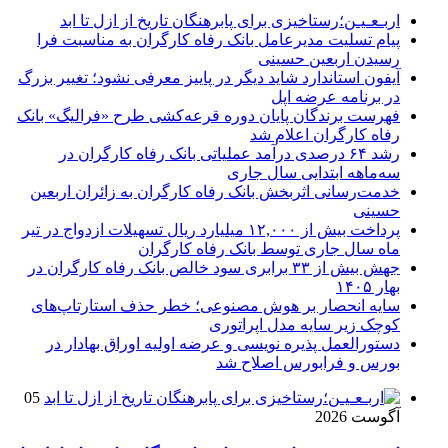
اربـعـیـن؛رستاخیزی برای پابرهنگان تاریخ از ازل تا ابد
پیام تسلیت مدیرعامل بانک رفاه کارگران به مناسبت فرا
رسیدن اربعین حسینی
آیفون استاندارد شاید دیگر در پاییز معرفی نشود؛ تغییر بزرگ
در برنامه عرضه اپل
فهرست برندگان پایان دوره قرعه‌کشی طرح «فرالیگ» بانک
رفاه کارگران اعلام شد
رشد ۶۴ درصدی درآمد عملیاتی بانک رفاه کارگران در
سه‌ماهه ابتدایی سال جاری
خدمت‌رسانی اثربخش بانک رفاه کارگران به زائران اربعین
حسینی
پرداخت بیش از ۱۲,۰۰۰ میلیارد ریال تسهیلات ازدواج در تیر
ماه سال جاری توسط بانک رفاه کارگران
جهش بیش از ۳۳ برابری سود خالص بانک رفاه کارگران در
بهار ۱۴۰۵
سایه انحصار بر هوش مصنوعی؛ خطر حذف استارتاپ‌های
کوچک زیر سایه مدل اپراتوری
دستورالعمل پذیره نویسی و عرضه اولیه اوراق بهادار در
بورس و فرابورس اصلاح شد
05
آگوست 2026