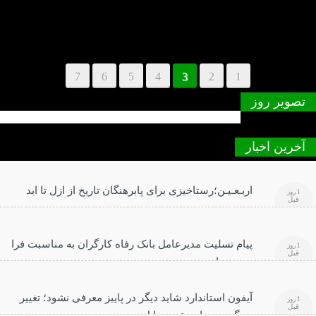
7
6
5
4
3
2
1
تصویر روز
آخرین اخبار
اربـعـیـن؛رستاخیزی برای پابرهنگان تاریخ از ازل تا ابد
1 روز
قبل
پیام تسلیت مدیرعامل بانک رفاه کارگران به مناسبت فرا
1 روز
قبل
رسیدن اربعین حسینی
آیفون استاندارد شاید دیگر در پاییز معرفی نشود؛ تغییر
1 روز
قبل
بزرگ در برنامه عرضه اپل