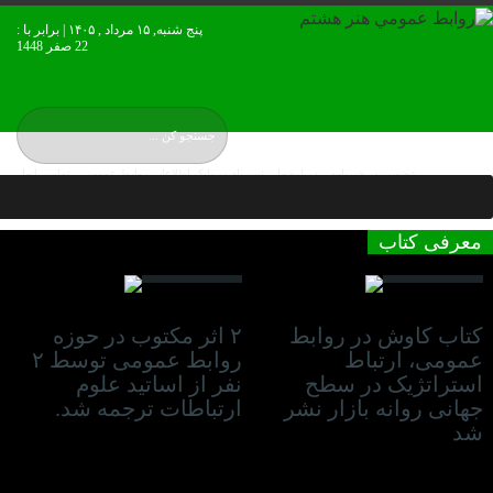
پنج شنبه, ۱۵ مرداد , ۱۴۰۵ | برابر با :
22 صفر 1448
عضويت در خبرنامه
درباره ما
ثبت نام در بانک اطلاعات روابط عمومی
تماس با ما
نقشه بورس ایران
معرفی کتاب
13 نوامبر 2021
13 نوامبر 2021
کتاب کاوش در روابط
۲ اثر مکتوب در حوزه
عمومی، ارتباط
روابط عمومی توسط ۲
استراتژیک در سطح
نفر از اساتید علوم
جهانی روانه بازار نشر
ارتباطات ترجمه شد.
شد